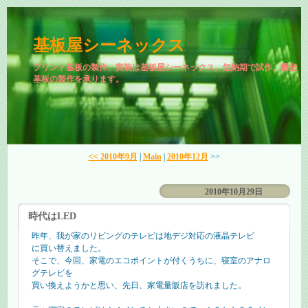
基板屋シーネックス
プリント基板の製作、実装は基板屋シーネックス。短納期で試作、量産
基板の製作を承ります。
<< 2010年9月
|
Main
|
2010年12月
>>
2010年10月29日
時代はLED
昨年、我が家のリビングのテレビは地デジ対応の液晶テレビ
に買い替えました。
そこで、今回、家電のエコポイントが付くうちに、寝室のアナロ
グテレビを
買い換えようかと思い、先日、家電量販店を訪れました。