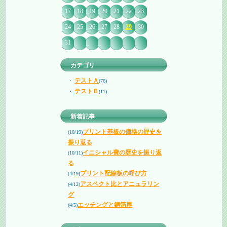
17
18
19
20
21
22
23
24
25
26
27
28
29
30
31
カテゴリ
テストＡ
・
(76)
テストＢ
・
(11)
新着記事
プリント基板の価格の歴史を
(10/19)
振り返る
イニシャル費の歴史を振り返
(10/11)
る
プリント配線板の呼び方
(4/19)
アスペクト比とアニュラリン
(4/12)
グ
エッチングと銅箔厚
(4/5)