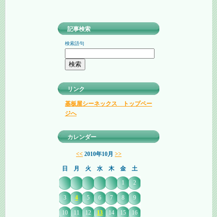
記事検索
検索語句
リンク
基板屋シーネックス トップペー
ジへ
カレンダー
<<
2010年10月
>>
日
月
火
水
木
金
土
1
2
3
4
5
6
7
8
9
10
11
12
13
14
15
16