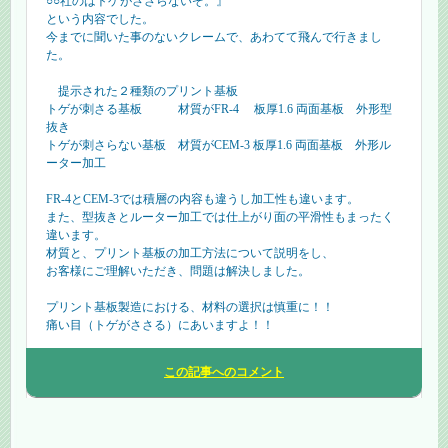
○○社のはトゲがささらないぞ。』
という内容でした。
今までに聞いた事のないクレームで、あわてて飛んで行きまし
た。
提示された２種類のプリント基板
トゲが刺さる基板 材質がFR-4 板厚1.6 両面基板 外形型
抜き
トゲが刺さらない基板 材質がCEM-3 板厚1.6 両面基板 外形ル
ーター加工
FR-4とCEM-3では積層の内容も違うし加工性も違います。
また、型抜きとルーター加工では仕上がり面の平滑性もまったく
違います。
材質と、プリント基板の加工方法について説明をし、
お客様にご理解いただき、問題は解決しました。
プリント基板製造における、材料の選択は慎重に！！
痛い目（トゲがささる）にあいますよ！！
この記事へのコメント