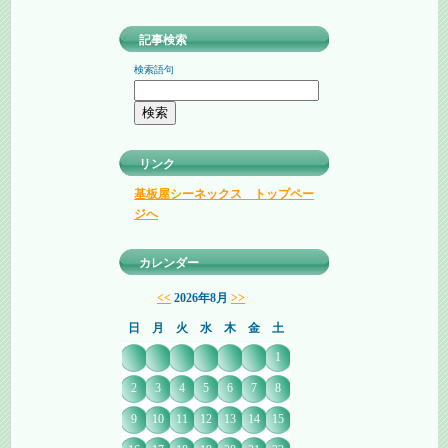
記事検索
検索語句
リンク
基板屋シーネックス トップペー
ジへ
カレンダー
<<
2026年8月
>>
日
月
火
水
木
金
土
1
2
3
4
5
6
7
8
9
10
11
12
13
14
15