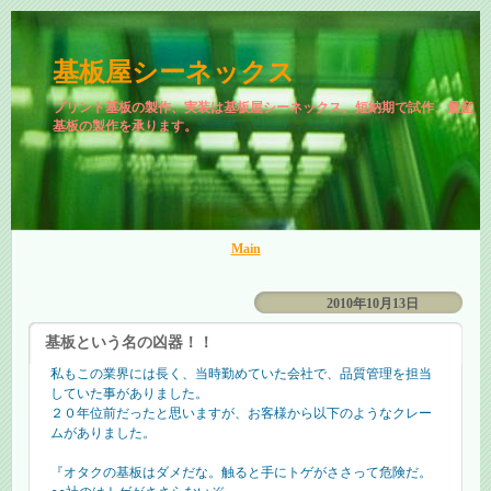
基板屋シーネックス
プリント基板の製作、実装は基板屋シーネックス。短納期で試作、量産
基板の製作を承ります。
Main
2010年10月13日
基板という名の凶器！！
私もこの業界には長く、当時勤めていた会社で、品質管理を担当
していた事がありました。
２０年位前だったと思いますが、お客様から以下のようなクレー
ムがありました。
『オタクの基板はダメだな。触ると手にトゲがささって危険だ。