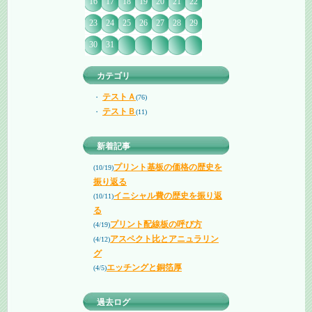
16
17
18
19
20
21
22
23
24
25
26
27
28
29
30
31
カテゴリ
テストＡ
・
(76)
テストＢ
・
(11)
新着記事
プリント基板の価格の歴史を
(10/19)
振り返る
イニシャル費の歴史を振り返
(10/11)
る
プリント配線板の呼び方
(4/19)
アスペクト比とアニュラリン
(4/12)
グ
エッチングと銅箔厚
(4/5)
過去ログ