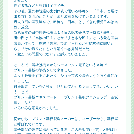
させたり、
長すぎるなどと評判はイマイチ。
その後、夏の参院選の比例代表で用いる略称を、「日本」と届け
出る方針を固めたことが、また波紋を広げているようです。
過去３回の国政選挙で、略称を「日本」としてきた新党日本は当
然、反発。
新党日本の田中康夫代表は１４日の記者会見で不快感を表明。
田中氏は「『本物の民主』とか『まともな民主』という党を国会
議員が作って、略称『民主』で届けられるかと総務省に聞いた
ら、『その通りだ』という驚くべき見解だった。
２党だけの問題ではない」と訴えていました。
ところで、当社は従来からシーネックス電子という名称で、
プリント基板の販売をして来ました。
ネット販売をするにあたり、ショップ名を決めようと言う事にな
りました。
何を販売している会社か、ひとめでわかるショップ名がいいとい
うことで、
プリント基板エキスパート プリント基板プロショップ 基板
職人 など
いろいろな意見が出ました。
従来から、プリント基板製造メーカーは、ユーザーから、基板屋
と呼ばれています。
電子部品の製造に携わっている為、この基板屋(○○屋)、と呼ばれ