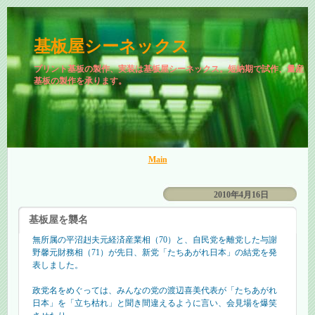
基板屋シーネックス
プリント基板の製作、実装は基板屋シーネックス。短納期で試作、量産
基板の製作を承ります。
Main
2010年4月16日
基板屋を襲名
無所属の平沼赳夫元経済産業相（70）と、自民党を離党した与謝
野馨元財務相（71）が先日、新党「たちあがれ日本」の結党を発
表しました。
政党名をめぐっては、みんなの党の渡辺喜美代表が「たちあがれ
日本」を「立ち枯れ」と聞き間違えるように言い、会見場を爆笑