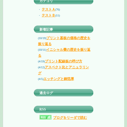
カテゴリ
テストＡ
・
(76)
テストＢ
・
(11)
新着記事
プリント基板の価格の歴史を
(10/19)
振り返る
イニシャル費の歴史を振り返
(10/11)
る
プリント配線板の呼び方
(4/19)
アスペクト比とアニュラリン
(4/12)
グ
エッチングと銅箔厚
(4/5)
過去ログ
RSS
ブログをリーダで読む