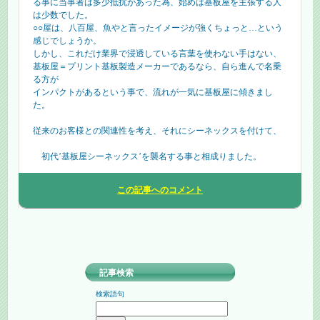
る事に当事者は多少抵抗があった為、始めは基板屋を主張する人
は少数でした。
○○屋は、八百屋、魚やと言ったイメージが強くちょっと…という
感じでしょうか。
しかし、これだけ業界で浸透している言葉を使わない手はない、
基板屋＝プリント基板製造メーカーであるなら、自ら進んで名乗
る方が
インパクトがあるという事で、流れが一気に基板屋に傾きまし
た。
従来のお客様との関連性を考え、それにシーネックスを付けて、
初代’基板屋シーネックス’を襲名する事と相成りました。
この記事へのコメント
記事検索
検索語句