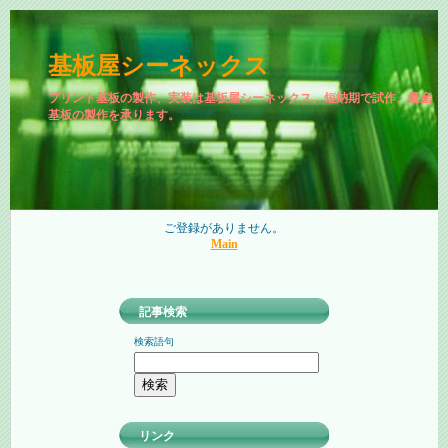
基板屋シーネックス
プリント基板の製作、実装は基板屋シーネックス。短納期で試作、量産
基板の製作を承ります。
ご登録がありません。
Main
記事検索
検索語句
リンク